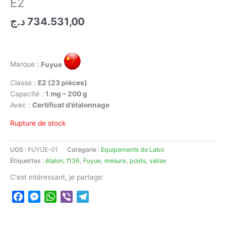
E2
د.ج
734.531,00
Marque :
Fuyue
Classe :
E2 (23 pièces)
Capacité :
1 mg – 200 g
Avec :
Certificat d’étalonnage
Rupture de stock
UGS :
FUYUE-01
Catégorie :
Equipements de Labo
Étiquettes :
étalon
,
f136
,
Fuyue
,
mesure
,
poids
,
valise
C'est intéressant, je partage:
Facebook
Messenger
WhatsApp
Viber
Telegram