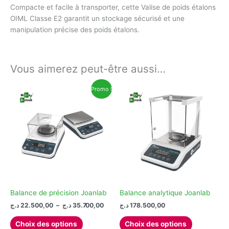
Compacte et facile à transporter, cette Valise de poids étalons
OIML Classe E2 garantit un stockage sécurisé et une
manipulation précise des poids étalons.
Vous aimerez peut-être aussi…
Promo !
Balance de précision Joanlab
Balance analytique Joanlab
Plage
د.ج
22.500,00
–
د.ج
35.700,00
د.ج
178.500,00
de
Ce
Ce
prix :
Choix des options
Choix des options