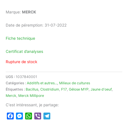
Marque:
MERCK
Date de péremption: 31-07-2022
Fiche technique
Certificat d’analyses
Rupture de stock
UGS :
1037840001
Catégories :
Additifs et autres...
,
Milieux de cultures
Étiquettes :
Bacillus
,
Clostridium
,
F17
,
Gélose MYP
,
Jaune d'oeuf
,
Merck
,
Merck Millipore
C'est intéressant, je partage:
Facebook
Messenger
WhatsApp
Viber
Telegram