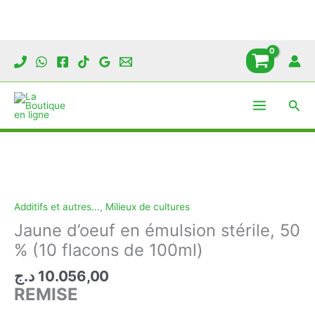
Aller
au
contenu
Rech
Additifs et autres...
,
Milieux de cultures
Jaune d’oeuf en émulsion stérile, 50
% (10 flacons de 100ml)
د.ج
10.056,00
REMISE