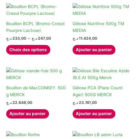
Bouillon BCPL (Bromo-Cresol
Gélose Nutritive 500g TM
Pourpre Lactose)
MEDIA
Plage
د.ج
233,00
–
د.ج
247,00
د.ج
11.424,00
de
Ce
prix :
Choix des options
Ajouter au panier
produit
233,00 د.ج
à
a
247,00 د.ج
plusieurs
variations.
Les
options
Bouillon de MacCONKEY. 500
Gélose PCA (Plate Count
peuvent
g MERCK
Agar) 500G MERCK
être
د.ج
22.848,00
د.ج
23.741,00
choisies
Ajouter au panier
Ajouter au panier
sur
la
page
du