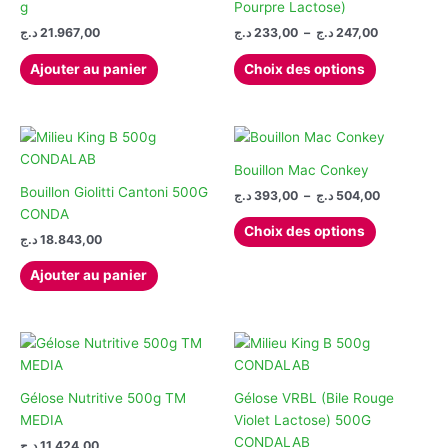
g
Pourpre Lactose)
Plage
د.ج
21.967,00
د.ج
233,00
–
د.ج
247,00
de
Ce
prix :
Ajouter au panier
Choix des options
produit
233,00 د.ج
à
a
247,00 د.ج
plusieurs
variations.
Les
Bouillon Mac Conkey
options
Bouillon Giolitti Cantoni 500G
Plage
د.ج
393,00
–
د.ج
504,00
de
peuvent
CONDA
Ce
prix :
Choix des options
être
د.ج
18.843,00
produit
393,00 د.ج
choisies
à
a
504,00 د.ج
Ajouter au panier
sur
plusieurs
la
variations.
page
Les
du
options
produit
peuvent
être
Gélose Nutritive 500g TM
Gélose VRBL (Bile Rouge
choisies
MEDIA
Violet Lactose) 500G
sur
CONDALAB
د.ج
11.424,00