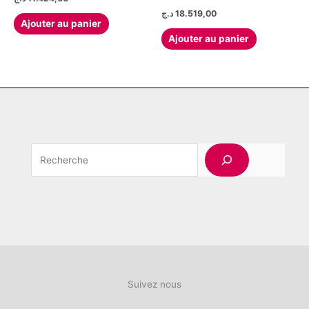
la
د.ج
18.519,00
Ajouter au panier
page
Ajouter au panier
du
produit
Rechercher
Suivez nous