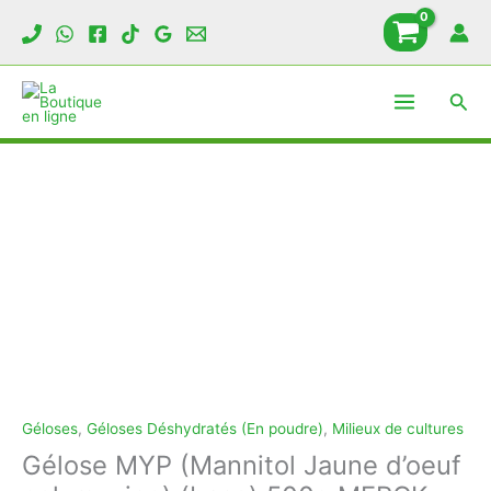
Aller
au
contenu
Rech
Géloses
,
Géloses Déshydratés (En poudre)
,
Milieux de cultures
Gélose MYP (Mannitol Jaune d’oeuf