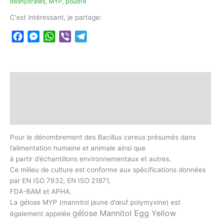
déshydratés
,
MYP
,
poudre
C'est intéressant, je partage:
Facebook
Messenger
WhatsApp
Viber
Telegram
Description
Informations complémentaires
Avis (0)
Pour le dénombrement des
Bacillus cereus
présumés dans
l’alimentation humaine et animale ainsi que
à partir d’échantillons environnementaux et autres.
Ce milieu de culture est conforme aux spécifications données
par EN ISO 7932, EN ISO 21871,
FDA-BAM et APHA.
La gélose MYP (mannitol jaune d’œuf polymyxine) est
gélose
Mannitol Egg Yellow
également appelée