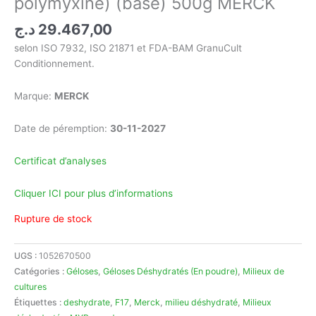
polymyxine) (base) 500g MERCK
د.ج
29.467,00
selon ISO 7932, ISO 21871 et FDA-BAM GranuCult
Conditionnement.
Marque:
MERCK
Date de péremption:
30-11-2027
Certificat d’analyses
Cliquer ICI pour plus d’informations
Rupture de stock
UGS :
1052670500
Catégories :
Géloses
,
Géloses Déshydratés (En poudre)
,
Milieux de
cultures
Étiquettes :
deshydrate
,
F17
,
Merck
,
milieu déshydraté
,
Milieux