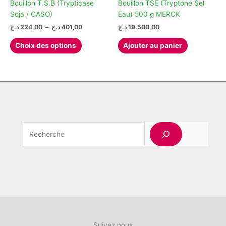
peuvent
Bouillon T.S.B (Trypticase
Bouillon TSE (Tryptone Sel
être
Soja / CASO)
Eau) 500 g MERCK
choisies
Plage
د.ج
224,00
–
د.ج
401,00
د.ج
19.500,00
de
sur
Ce
prix :
Choix des options
Ajouter au panier
la
produit
224,00 د.ج
page
à
a
401,00 د.ج
du
plusieurs
produit
variations.
Les
options
peuvent
Rechercher
être
choisies
sur
la
page
du
produit
Suivez nous