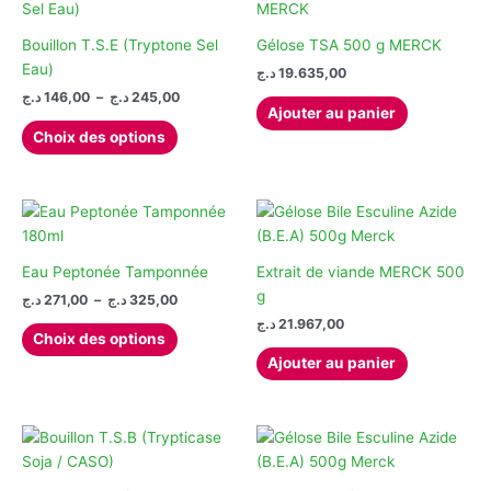
Bouillon T.S.E (Tryptone Sel
Gélose TSA 500 g MERCK
Eau)
د.ج
19.635,00
Plage
د.ج
146,00
–
د.ج
245,00
Ajouter au panier
de
Ce
prix :
Choix des options
produit
146,00 د.ج
à
a
245,00 د.ج
plusieurs
variations.
Les
options
Eau Peptonée Tamponnée
Extrait de viande MERCK 500
peuvent
g
Plage
د.ج
271,00
–
د.ج
325,00
de
être
د.ج
21.967,00
Ce
prix :
Choix des options
choisies
produit
271,00 د.ج
Ajouter au panier
sur
à
a
325,00 د.ج
la
plusieurs
page
variations.
du
Les
produit
options