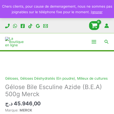
Chers clients, pour cause de demenagement, nous ne sommes pas
joignables sur le téléphone fixe pour le moment.
Ignorer
Aller
au
contenu
Rech
Géloses
,
Géloses Déshydratés (En poudre)
,
Milieux de cultures
Gélose Bile Esculine Azide (B.E.A)
500g Merck
د.ج
45.946,00
Marque:
MERCK