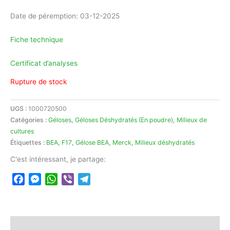
Date de péremption: 03-12-2025
Fiche technique
Certificat d’analyses
Rupture de stock
UGS :
1000720500
Catégories :
Géloses
,
Géloses Déshydratés (En poudre)
,
Milieux de
cultures
Étiquettes :
BEA
,
F17
,
Gélose BEA
,
Merck
,
Milieux déshydratés
C'est intéressant, je partage:
Facebook
Messenger
WhatsApp
Viber
Telegram
Description