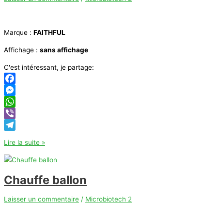
Marque :
FAITHFUL
Affichage :
sans affichage
C'est intéressant, je partage:
Facebook
Messenger
WhatsApp
Viber
Telegram
Chauffe
Lire la suite »
ballon
FAITHFUL
Chauffe ballon
Laisser un commentaire
/
Microbiotech 2