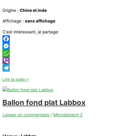
Origine :
Chine et inde
Affichage :
sans affichage
C'est intéressant, je partage:
Facebook
Messenger
WhatsApp
Viber
Telegram
Chauffe
Lire la suite »
ballon
Ballon fond plat Labbox
Laisser un commentaire
/
Microbiotech 2