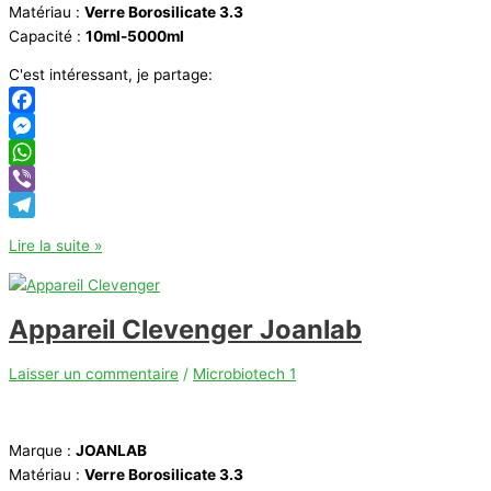
Matériau :
Verre Borosilicate 3.3
Capacité :
10ml-5000ml
C'est intéressant, je partage:
Facebook
Messenger
WhatsApp
Viber
Telegram
Ballon
Lire la suite »
fond
plat
Joanlab
Appareil Clevenger Joanlab
Laisser un commentaire
/
Microbiotech 1
Marque :
JOANLAB
Matériau :
Verre Borosilicate 3.3