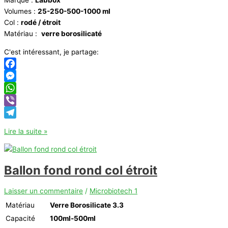
Marque :
Labbox
Volumes :
25-250-500-1000 ml
Col :
rodé / étroit
Matériau :
verre borosilicaté
C'est intéressant, je partage:
Facebook
Messenger
WhatsApp
Viber
Telegram
Ballon
Lire la suite »
fond
plat
Labbox
Ballon fond rond col étroit
Laisser un commentaire
/
Microbiotech 1
Matériau
Verre Borosilicate 3.3
Capacité
100ml-500ml