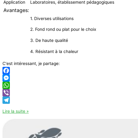
Application
Laboratoires, établissement pédagogiques
Avantages:
1. Diverses utilisations
2. Fond rond ou plat pour le choix
3. De haute qualité
4. Résistant à la chaleur
C'est intéressant, je partage:
Facebook
Messenger
WhatsApp
Viber
Telegram
Ballon
Lire la suite »
fond
rond
col